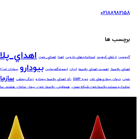
02188982158
برچسب ها
اهداي_پلا
آلبومین
ارتقای کیفیت
استانداردهای دارویی
اهدا
اهداي_خون
بيودارو
اهدای پلاسما.
اهمیت اهدای پلاسما
ايران
ایمونوگلوبولین
بیماران اورژ
سازما
خونی
درمان بیماری‌های نادر
دوره GMP
رکز اهدای پلاسما بیودارو
زندگی‌بخشی
نوشدارو،مستند،پلاسما،خون،شبکه،بهمن،
هموفیلی، پلاسما، خون، بیمار، سامان، هشتم، سا