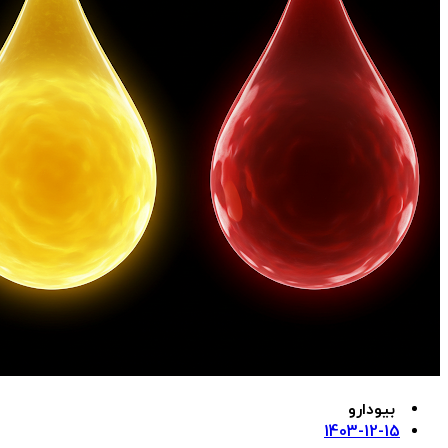
بیودارو
1403-12-15