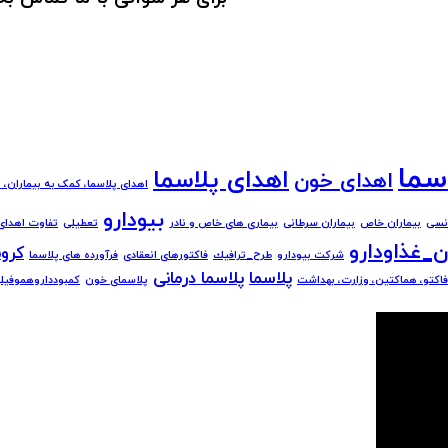
سما
اهدای پلاسما
اهدای خون
اهدای پلاسما، کمک به بیماران، 
بیودارو
انسی
بیماران خاص
بیماران سرطانی
بیماری های خاص و نادر
تعطیلی
تفاوت اهدای
ن_غذاودارو
كرون
شرکت بیودارو
طرح_ترافيك
فاکتورهای انعقادی
فرآورده های پلاسما
پلاسما
پلاسما درمانی
فاکتو، هماکتین، وزارت، بهداشت
پلاسمای خون
کمبودداروهموفیل