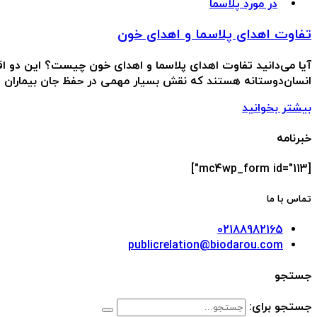
در مورد پلاسما
تفاوت اهدای پلاسما و اهدای خون
آیا می‌دانید تفاوت اهدای پلاسما و اهدای خون چیست؟ این دو اقد
انسان‌دوستانه هستند که نقش بسیار مهمی در حفظ جان بیماران دار
بیشتر بخوانید
خبرنامه
[mc4wp_form id="113"]
تماس با ما
02188982165
publicrelation@biodarou.com
جستجو
جستجو برای: