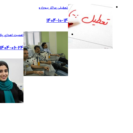
تعطیلی مراکز بیودارو
1404-10-14
اهمیت اهدای پلاس
1404-06-24